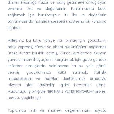
dininin insanlığa huzur ve barış getirmeyi amaçlayan
evrensel ilke ve değerlerinin tanıtılmasına katkı
sağlamak için kurulmuştur. Bu ilke ve değerlerin
tanıtılmasında hafızlık müessesi müstesna bir konuma
sahiptir.
Milletimiz bu lütfu ilahiye nail olmak için çocuklarını
hâfız yapmak, dünya ve ahiret bütünlüğünü sağlamak
üzere Kur’an kursları açmış, Kur’an kurslarında okuyan
yavrularımızın ihtiyaçlarını karşılamak için gece gündüz
seferber olmuşlardır. Vakfımızca da bu yola gönül
vermiş çocuklarımıza katkı sunmak, hafızlık
müessesesini ve hafızları desteklemek amacıyla
Diyanet İşleri Başkanlığı Eğitim Hizmetleri Genel
Müdürlüğü iş birliğiyle “BİR HAFIZ YETİŞTİRİYORUM” projesi
hayata geçirilmiştir.
Toplumda milli ve manevi değerlerimizin hayata