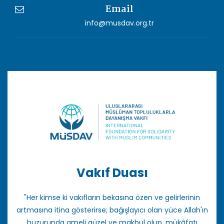
Email
info@musdav.org.tr
Vakıf Duası
"Her kimse ki vakıfların bekasına özen ve gelirlerinin
artmasına itina gösterirse; bağışlayıcı olan yüce Allah'ın
huzurunda ameli güzel ve makbul olup, mükâfatı