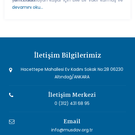
yem bulamayan kuşlar için bile bir vakıf kurmuş ve
tamamladı.
bu anlayışı bir kültür haline getirerek bizlere miras
devamını oku...
bırakmıştır. Bizler de aynı zamanda görev yaptığımız
bu vakıfların kıymetini bilmeli ve bu anlayışla
vakıflara sahip çıkmalıyız.” dedi.
İletişim Bilgilerimiz
Hacettepe Mahallesi Ev Kadını Sokak No:28 06230
Altındağ/ANKARA
İletişim Merkezi
0 (312) 431 68 95
Email
info@musdav.org.tr