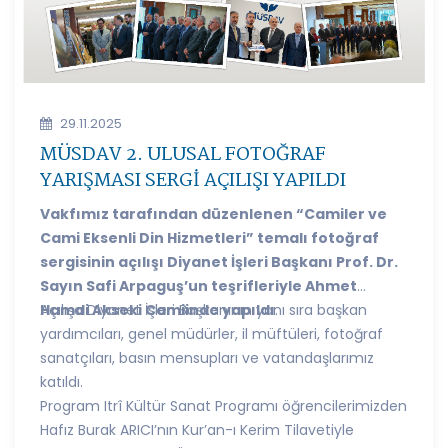
29.11.2025
MÜSDAV 2. ULUSAL FOTOĞRAF
YARIŞMASI SERGİ AÇILIŞI YAPILDI
Vakfımız tarafından düzenlenen “Camiler ve
Cami Eksenli Din Hizmetleri” temalı fotoğraf
sergisinin açılışı Diyanet İşleri Başkanı Prof. Dr.
Sayın Safi Arpaguş’un teşrifleriyle Ahmet
Hamdi Akseki Camiinde yapıldı
Açılışa Diyanet İşleri Başkanının yanı sıra başkan
.
yardımcıları, genel müdürler, il müftüleri, fotoğraf
sanatçıları, basın mensupları ve vatandaşlarımız
katıldı.
Program Itrî Kültür Sanat Programı öğrencilerimizden
Hafız Burak ARICI’nın Kur’an-ı Kerim Tilavetiyle