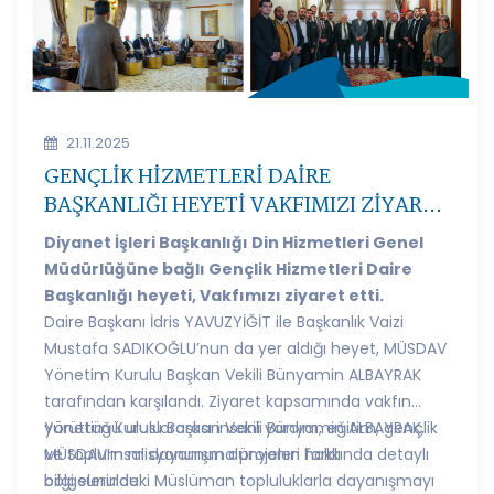
21.11.2025
GENÇLİK HİZMETLERİ DAİRE
BAŞKANLIĞI HEYETİ VAKFIMIZI ZİYARET
ETTİ
Diyanet İşleri Başkanlığı Din Hizmetleri Genel
Müdürlüğüne bağlı Gençlik Hizmetleri Daire
Başkanlığı heyeti, Vakfımızı ziyaret etti.
Daire Başkanı İdris YAVUZYİĞİT ile Başkanlık Vaizi
Mustafa SADIKOĞLU’nun da yer aldığı heyet, MÜSDAV
Yönetim Kurulu Başkan Vekili Bünyamin ALBAYRAK
tarafından karşılandı. Ziyaret kapsamında vakfın
yürüttüğü uluslararası insani yardım, eğitim, gençlik
Yönetim Kurulu Başkan Vekili Bünyamin ALBAYRAK,
ve toplumsal dayanışma projeleri hakkında detaylı
MÜSDAV’ın misyonunun dünyanın farklı
bilgi sunuldu.
bölgelerindeki Müslüman topluluklarla dayanışmayı