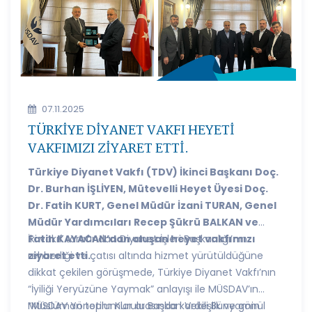
07.11.2025
TÜRKİYE DİYANET VAKFI HEYETİ
VAKFIMIZI ZİYARET ETTİ.
Türkiye Diyanet Vakfı (TDV) İkinci Başkanı Doç.
Dr. Burhan İŞLİYEN, Mütevelli Heyet Üyesi Doç.
Dr. Fatih KURT, Genel Müdür İzani TURAN, Genel
Müdür Yardımcıları Recep Şükrü BALKAN ve
Fatih KAYACAN’dan oluşan heyet vakfımızı
İki vakıf tarafından Diyanet İşleri Başkanlığı’nın
ziyaret etti.
rehberliği ve çatısı altında hizmet yürütüldüğüne
dikkat çekilen görüşmede, Türkiye Diyanet Vakfı’nın
“İyiliği Yeryüzüne Yaymak” anlayışı ile MÜSDAV’ın
“Müslüman toplumlar arasında kardeşlik ve gönül
MÜSDAV Yönetim Kurulu Başkan Vekili Bünyamin