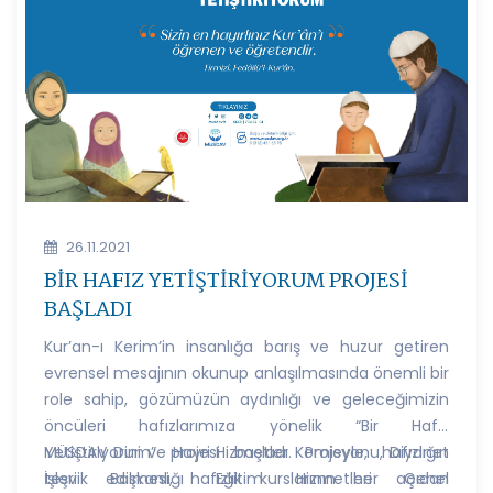
26.11.2021
BİR HAFIZ YETİŞTİRİYORUM PROJESİ
BAŞLADI
Kur’an-ı Kerim’in insanlığa barış ve huzur getiren
evrensel mesajının okunup anlaşılmasında önemli bir
role sahip, gözümüzün aydınlığı ve geleceğimizin
öncüleri hafızlarımıza yönelik “Bir Hafız
Yetiştiriyorum” projesi başladı. Projeyle, hafızlığın
MÜSDAV Dini ve Hayri Hizmetler Komisyonu, Diyanet
teşvik edilmesi, hafızlık kurslarının her açıdan
İşleri Başkanlığı Eğitim Hizmetleri Genel